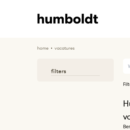
home
•
vacatures
filters
Fil
H
v
Ben