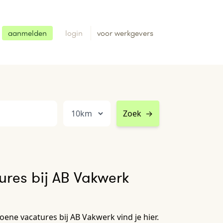
aanmelden
login
voor werkgevers
Zoek
→
res bij AB Vakwerk
ene vacatures bij AB Vakwerk vind je hier.