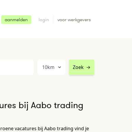
aanmelden
login
voor werkgevers
Zoek
→
res bij Aabo trading
roene vacatures bij Aabo trading vind je