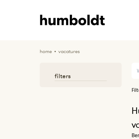
home
•
vacatures
filters
Fil
H
v
Ben