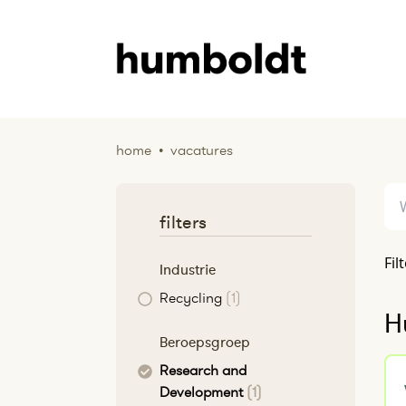
home
•
vacatures
filters
Fil
Industrie
Recycling
(1)
H
Beroepsgroep
Research and
Development
(1)