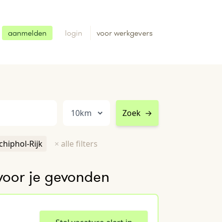
aanmelden
login
voor werkgevers
Zoek
→
Schiphol-Rijk
×
alle filters
voor je gevonden