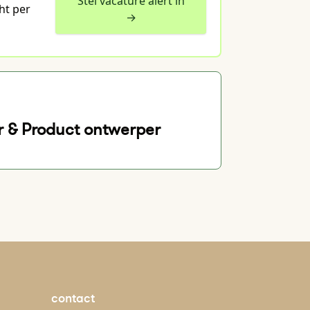
Stel vacature alert in
ht per
→
r & Product ontwerper
contact