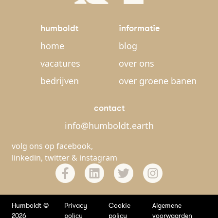
humboldt
informatie
home
blog
vacatures
over ons
bedrijven
over groene banen
contact
info@humboldt.earth
volg ons op
facebook
,
linkedin
,
twitter
&
instagram
Humboldt ©
Privacy
Cookie
Algemene
2026
policy
policy
voorwaarden