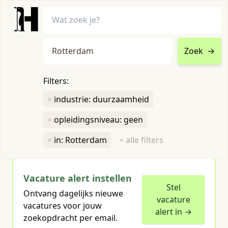
Zoek
→
home
•
vacatures
Filters:
Toon filters ↓
×
industrie: duurzaamheid
×
opleidingsniveau: geen
Humboldt heeft
1
groene vacature
voor je gevonden
×
in: Rotterdam
×
alle filters
Vacature alert instellen
Stel
Ontvang dagelijks nieuwe
vacature
vacatures voor jouw
alert in →
zoekopdracht per email.