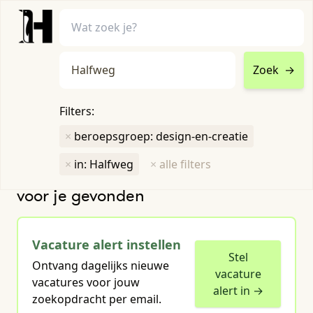
Zoek
→
home
•
vacatures
Filters:
Toon filters ↓
×
beroepsgroep: design-en-creatie
×
in: Halfweg
×
alle filters
Humboldt heeft
1
groene vacature
voor je gevonden
Vacature alert instellen
Stel
Ontvang dagelijks nieuwe
vacature
vacatures voor jouw
alert in →
zoekopdracht per email.