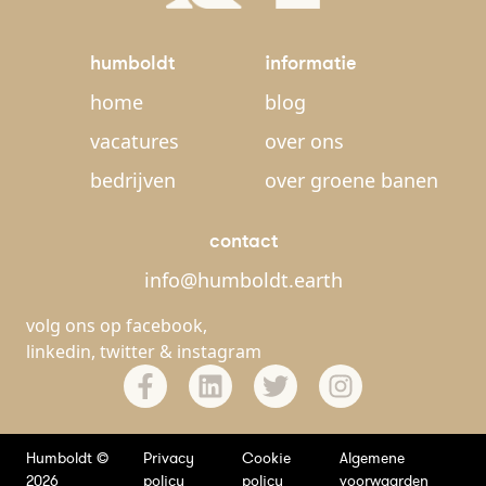
humboldt
informatie
home
blog
vacatures
over ons
bedrijven
over groene banen
contact
info@humboldt.earth
volg ons op
facebook
,
linkedin
,
twitter
&
instagram
Humboldt ©
Privacy
Cookie
Algemene
2026
policy
policy
voorwaarden