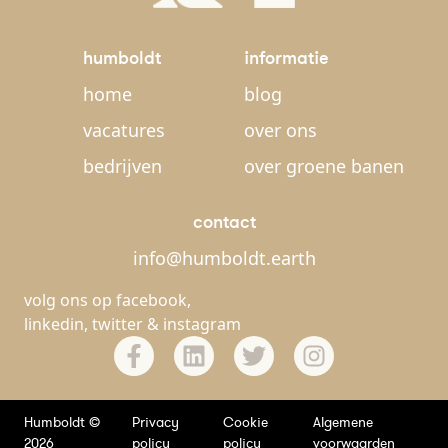
humboldt
informatie
home
blog
vacatures
over ons
bedrijven
over groene banen
contact
info@humboldt.earth
volg ons op
facebook
,
linkedin
,
twitter
&
instagram
Humboldt ©
Privacy
Cookie
Algemene
2026
policy
policy
voorwaarden