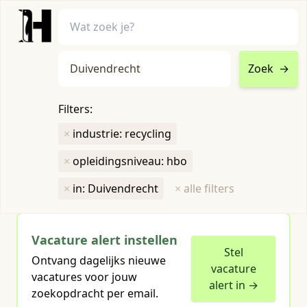
Zoek
→
home
•
vacatures
Filters:
Toon filters ↓
×
industrie: recycling
×
opleidingsniveau: hbo
Humboldt heeft
1
groene vacature
voor je gevonden
×
in: Duivendrecht
×
alle filters
Vacature alert instellen
Stel
Ontvang dagelijks nieuwe
vacature
vacatures voor jouw
alert in →
zoekopdracht per email.