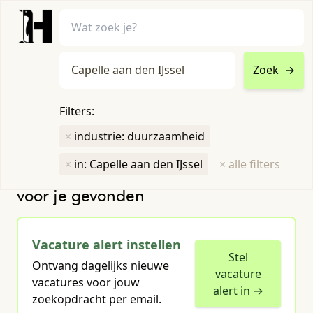
Zoek
→
home
•
vacatures
Filters:
Toon filters ↓
×
industrie: duurzaamheid
×
in: Capelle aan den IJssel
×
alle filters
Humboldt heeft
1
groene vacature
voor je gevonden
Vacature alert instellen
Stel
Ontvang dagelijks nieuwe
vacature
vacatures voor jouw
alert in →
zoekopdracht per email.