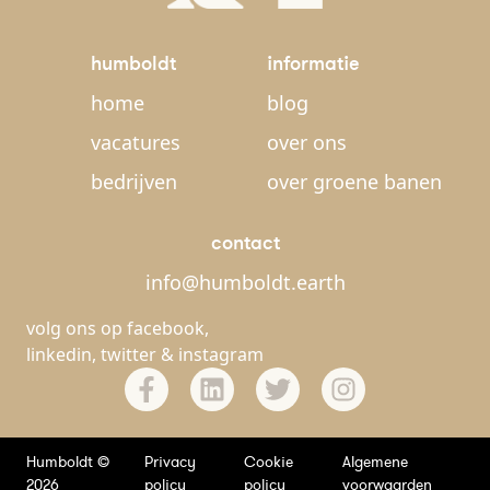
humboldt
informatie
home
blog
vacatures
over ons
bedrijven
over groene banen
contact
info@humboldt.earth
volg ons op
facebook
,
linkedin
,
twitter
&
instagram
Humboldt ©
Privacy
Cookie
Algemene
2026
policy
policy
voorwaarden