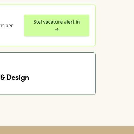
Stel vacature alert in
ht per
→
& Design