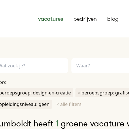
vacatures
bedrijven
blog
ters:
beroepsgroep: design-en-creatie
×
beroepsgroep: grafi
opleidingsniveau: geen
×
alle filters
umboldt heeft
1
groene vacature 