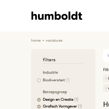
home
•
vacatures
filters
Fil
Industrie
×
Biodiversiteit
(1)
×
Beroepsgroep
Design en Creatie
(1)
H
Grafisch Vormgever
(1)