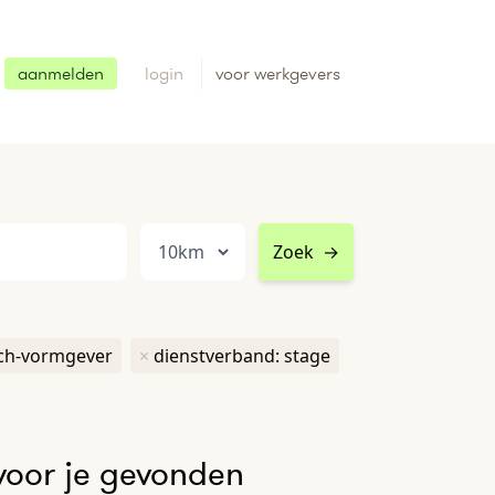
aanmelden
login
voor werkgevers
Zoek
→
sch-vormgever
×
dienstverband: stage
voor je gevonden