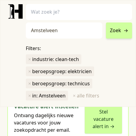
Zoek
→
home
•
vacatures
Filters:
Toon filters ↓
×
industrie: clean-tech
×
beroepsgroep: elektricien
Humboldt heeft
1
groene vacature
voor je gevonden
×
beroepsgroep: technicus
×
in: Amstelveen
×
alle filters
Vacature alert instellen
Stel
Ontvang dagelijks nieuwe
vacature
vacatures voor jouw
alert in →
zoekopdracht per email.