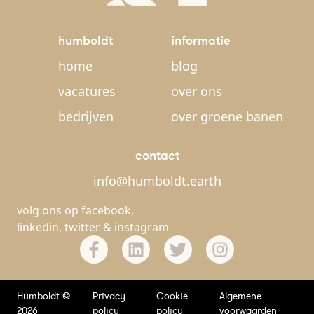
humboldt
informatie
home
blog
vacatures
over ons
bedrijven
over groene banen
contact
info@humboldt.earth
volg ons op
facebook
,
linkedin
,
twitter
&
instagram
Humboldt ©
Privacy
Cookie
Algemene
2026
policy
policy
voorwaarden