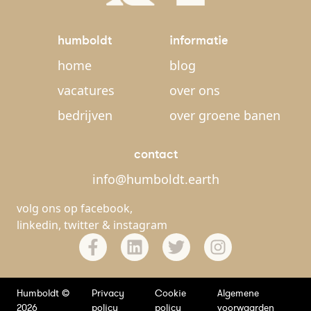
humboldt
informatie
home
blog
vacatures
over ons
bedrijven
over groene banen
contact
info@humboldt.earth
volg ons op
facebook
,
linkedin
,
twitter
&
instagram
Humboldt ©
Privacy
Cookie
Algemene
2026
policy
policy
voorwaarden