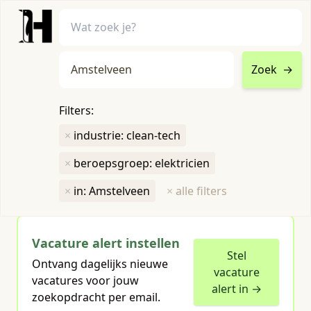
Zoek
→
home
•
vacatures
Filters:
Toon filters ↓
×
industrie: clean-tech
×
beroepsgroep: elektricien
Humboldt heeft
1
groene vacature
voor je gevonden
×
in: Amstelveen
×
alle filters
Vacature alert instellen
Stel
Ontvang dagelijks nieuwe
vacature
vacatures voor jouw
alert in →
zoekopdracht per email.