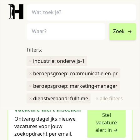
Zoek
→
home
•
vacatures
Filters:
Toon filters ↓
×
industrie: onderwijs-1
×
beroepsgroep: communicatie-en-pr
Humboldt heeft
1
groene vacature
voor je gevonden
×
beroepsgroep: marketing-manager
×
dienstverband: fulltime
×
alle filters
Vacature alert instellen
Stel
Ontvang dagelijks nieuwe
vacature
vacatures voor jouw
alert in →
zoekopdracht per email.