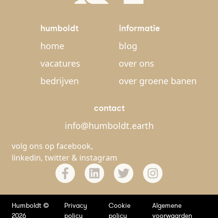
humboldt
informatie
home
blog
vacatures
over ons
bedrijven
over groene banen
contact
info@humboldt.earth
volg ons op
facebook
,
linkedin
,
twitter
&
instagram
Humboldt ©
Privacy
Cookie
Algemene
2026
policy
policy
voorwaarden