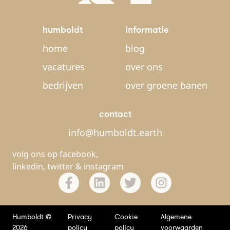
humboldt
informatie
home
blog
vacatures
over ons
bedrijven
over groene banen
contact
info@humboldt.earth
volg ons op
facebook
,
linkedin
,
twitter
&
instagram
Humboldt ©
Privacy
Cookie
Algemene
2026
policy
policy
voorwaarden