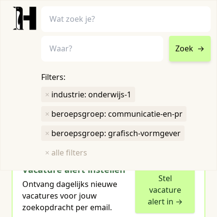
Zoek
→
home
•
vacatures
Filters:
Toon filters ↓
×
industrie: onderwijs-1
×
beroepsgroep: communicatie-en-pr
Humboldt heeft
1
groene vacature
voor je gevonden
×
beroepsgroep: grafisch-vormgever
×
alle filters
Vacature alert instellen
Stel
Ontvang dagelijks nieuwe
vacature
vacatures voor jouw
alert in →
zoekopdracht per email.