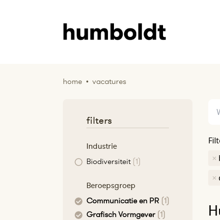
home
•
vacatures
filters
Fil
Industrie
×
Biodiversiteit
(1)
×
Beroepsgroep
Communicatie en PR
(1)
H
Grafisch Vormgever
(1)