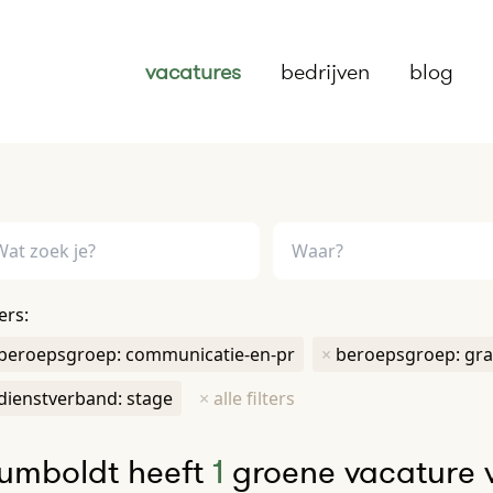
vacatures
bedrijven
blog
ters:
beroepsgroep: communicatie-en-pr
×
beroepsgroep: gra
dienstverband: stage
×
alle filters
umboldt heeft
1
groene vacature 