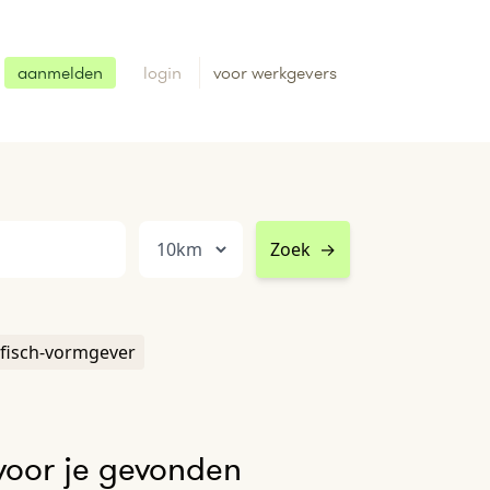
aanmelden
login
voor werkgevers
Zoek
→
fisch-vormgever
voor je gevonden