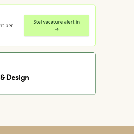
Stel vacature alert in
ht per
→
& Design